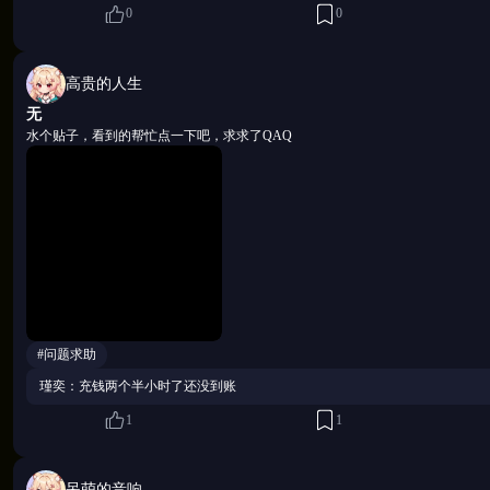
0
0
时，互动选项会解锁平时不可见的内容。那些通常被理
共鸣状态下会自然而然地浮现。
高贵的人生
顺便顺便！！！小女仆温馨提示：本作已为主人准备好
无
水个贴子，看到的帮忙点一下吧，求求了QAQ
而且免 VPN 就能畅玩喔！超方便主人的！
点开就能直接进入快乐时间啦～主人只管安心享受就好
🔺玩家交流8群：1001337365
点击加入
🔺玩家交流9群：1053517615
点击加入
🔺玩家交流10群：1081354068
点击加入
🔺TG社群：
点击加入
#问题求助
瑾奕：充钱两个半小时了还没到账
1
1
呆萌的音响