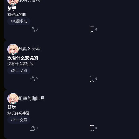
新手
有好玩的吗
#问题求助
0
0
酷酷的大神
没有什么要说的
没有什么要说的
#绅士交流
0
0
📣 游戏常见问题 FAQ
坦率的咖啡豆
好玩
🔹《决战僵尸舞娘》为什么下载不了/登录不上？
好玩好玩牛逼
#绅士交流
🔸无法下载/无法登录请您留意相关提示，是否是由于
0
0
议保持网络通畅/更换其他网络尝试。