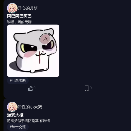
开心的月饼
阿巴阿巴阿巴
诶嘿，闲的无聊
【每一局都是新的开始，每一次失控都有不同的结果】
Roguelike 随机战局——技能、Buff、遭遇全部重置
有可以背板的标准答案。海量技能之间藏着隐秘的协同
定组合激活时，界面会短暂变色，伴随一声低沉的特效
像是什么东西突然喷射而出。
#问题求助
【养成，是一场关于边界被慢慢推开的过程】
0
0
技能系统完整开放：解锁、升级、改造、进阶、宝石强
法，只有最适合你的那一套。庭院系统里，等着你的不
知性的小天鹅
每位伙伴拥有独立的羁绊线。随着亲密度加深，她们展
游戏大概
游戏类似于塔防割草 有剧情
来越多，你会发现，战士制服下的她们，比你想象的复
#绅士交流
多。某些羁绊剧情设有「孢子共鸣」机制——角色与你