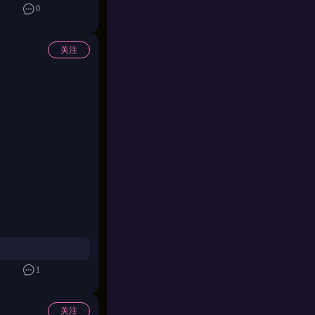
0
智锁住的部分，在
关注
无码版本✨✨——
。
1
关注