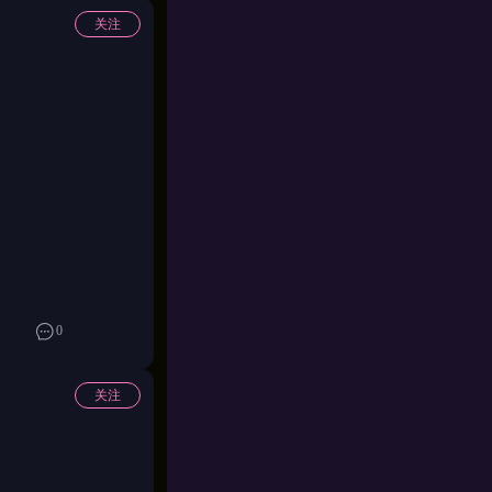
关注
，没有固定套路，没
触发关系。某些特
音——那个瞬间，
0
化，没有唯一解
关注
只是战力数值——
示给你的东西会越
杂得多，也柔软得
的侵蚀值同步上升