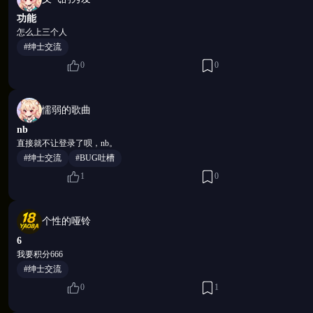
孢子潮从四面八方漫来，密密麻麻几乎遮住视野——蓄
功能
扫，成片清屏。每一次击退的反馈，比任何药物都来得
怎么上三个人
低声汇报战况，声音里带着某种难以形容的贴近感。打
#绅士交流
神经上，那种快感，从指尖一路传到脊背。
0
0
全程单手操作，零门槛上手——解放另一只手，做你想
懦弱的歌曲
nb
直接就不让登录了呗，nb。
#绅士交流
#BUG吐槽
1
0
个性的哑铃
6
我要积分666
#绅士交流
0
1