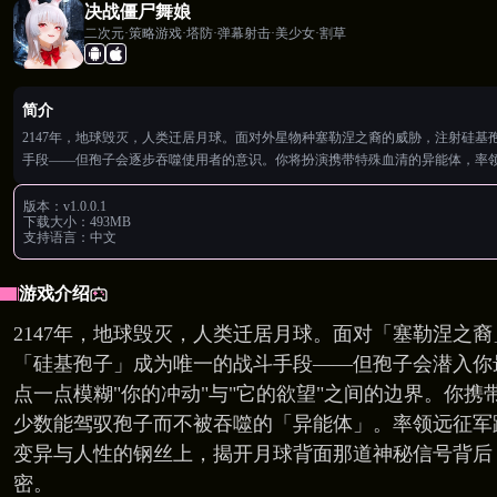
决战僵尸舞娘
二次元·策略游戏·塔防·弹幕射击·美少女·割草
简介
2147年，地球毁灭，人类迁居月球。面对外星物种塞勒涅之裔的威胁，注射硅基
手段——但孢子会逐步吞噬使用者的意识。你将扮演携带特殊血清的异能体，率
在变异与人性的边界上，揭开月球最深处的惊天秘密。
版本：
v1.0.0.1
下载大小：
493MB
支持语言：
中文
游戏介绍
2147年，地球毁灭，人类迁居月球。面对「塞勒涅之
「硅基孢子」成为唯一的战斗手段——但孢子会潜入你
点一点模糊"你的冲动"与"它的欲望"之间的边界。你携
少数能驾驭孢子而不被吞噬的「异能体」。率领远征军
变异与人性的钢丝上，揭开月球背面那道神秘信号背后
密。