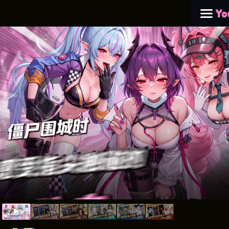
决战僵尸舞娘