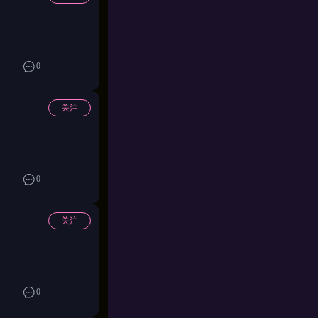
力，释放，大招横
直接。副官在耳边
击音效精准地踩在
0
做的任何事。
关注
0
关注
0