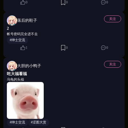
0
0
0
关注
落后的鞋子
2
帐号密码完全进不去
#绅士交流
1
0
0
💖 高颜值立绘 · 指尖就能触发的沉浸互动
专业二次元画师打造，从清纯贫乳到成熟御姐，风格
关注
大胆的小鸭子
跨度拉满，总有一款让你移不开眼。配合动态 Live2D
吃大福看福
技术，每一次触碰都有真实的反馈与回应——她会微
乌龟的头福
微颤抖，会轻声低语，会用眼神告诉你：她在等你继
续。卡牌不只是战力数字，更是随时待命的专属伴
侣。
#绅士交流
#涩图大赏