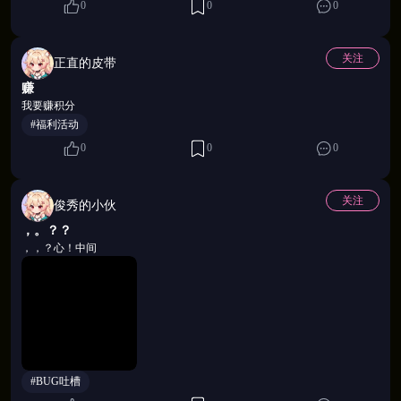
0
0
0
关注
正直的皮带
赚
我要赚积分
#福利活动
0
0
0
💖 四维养成体系 · 打造你的专属后宫
关注
俊秀的小伙
，。？？
等级 × 星级 × 技能 × 装备，四个维度让每位角色都有
，，？心！中间
无限挖掘的空间。养成资源会依照实际消耗情况返
还，随心重置阵容——今天偏爱清冷系，明天换上热
情系，后宫构成完全由你说了算。日常副本轻松刷取
材料，无需肝、无需氪，老绅士的享受不该被打扰。
#BUG吐槽