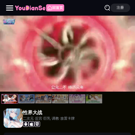
注册
回首页
性界大战
性界大战
二次元·后宫·巨乳·调教·放置卡牌