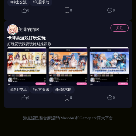
#绅士交流
#问题求助
0
0
0
关注
美满的猫咪
卡牌类游戏好玩爱玩
好玩爱玩我要玩特别推荐😋
#绅士交流
#官方资讯
#问题求助
💖 新手福利 · 开局即巅峰
0
0
0
登录即送 20连抽 + 全套新手装备 + 海量养成材料。日
游点涩已整合麻涩部(Masobu)和Gamepark两大平台
常签到 / 累计在线 / 活动挑战持续掉落丰厚奖励。专
属社群福利不断，第一天进来就能体验到顶级内容