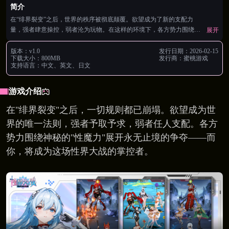
简介
在“绯界裂变”之后，世界的秩序被彻底颠覆。欲望成为了新的支配力
量，强者肆意操控，弱者沦为玩物。在这样的环境下，各方势力围绕
展开
“性魔力”的掌控展开了一场没有终点的争斗。性界大战一触即发！ iOS
版本正式上线！ 完整游戏内容 • 全部主线剧情章节已开放 • 所有角色调
版本：
v1.0
发行日期：
2026-02-15
下载大小：
800MB
发行商：
蜜桃游戏
教玩法完整呈现 • 多位可互动角色等你解锁 全平台数据互通 • iOS与安
支持语言：
中文、英文、日文
卓账号数据完全同步 • 同一账号可在不同设备间无缝切换 • 游戏进度、
角色收集、充值记录实时共享
游戏介绍
在"绯界裂变"之后，一切规则都已崩塌。欲望成为世
界的唯一法则，强者予取予求，弱者任人支配。各方
势力围绕神秘的"性魔力"展开永无止境的争夺——而
你，将成为这场性界大战的掌控者。