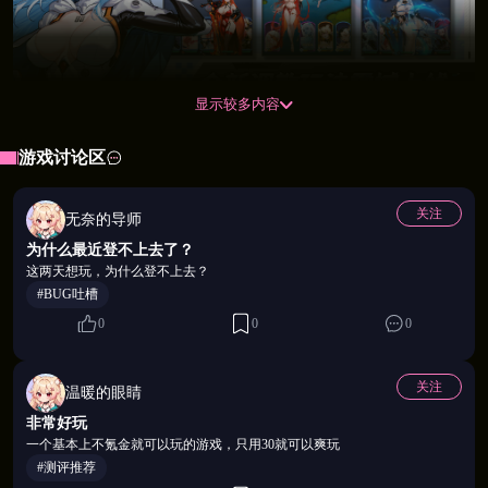
显示较多内容
游戏讨论区
💖 轻策略 · 深养成 · 每场对战都有"撸点"
关注
抛开数值堆砌的无聊，这里的每一张卡牌都有自己的
无奈的导师
个性与定位——近战爆发、远程群伤、辅助续航、控
为什么最近登不上去了？
这两天想玩，为什么登不上去？
制控场，四大流派自由搭配。养成到位时，她们会在
#BUG吐槽
战场上为你献上专属的媚惑特写——不只是胜利，更
0
0
0
是一场视觉与感官的双重享受。
关注
温暖的眼睛
非常好玩
一个基本上不氪金就可以玩的游戏，只用30就可以爽玩
#测评推荐