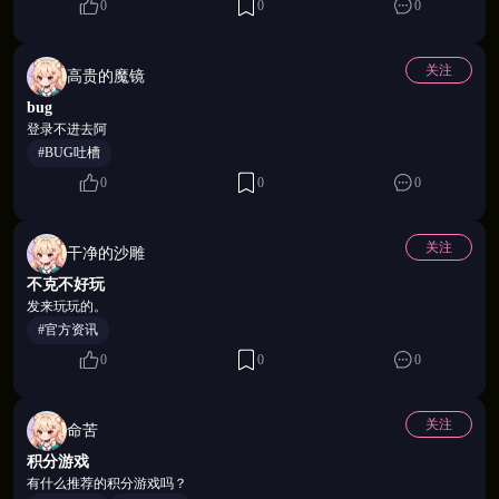
0
0
0
关注
高贵的魔镜
bug
登录不进去阿
#BUG吐槽
0
0
0
关注
干净的沙雕
不克不好玩
💖 剧情跌宕 · 沉浸式解锁性界秘密
发来玩玩的。
#官方资讯
宏大的二次元性界世界观，主线剧情全章节开放。故
0
0
0
事里有热血冒险，有权谋纠葛，更有让你屏住呼吸的
暧昧与失控瞬间。动态对话搭配剧情演出，仿佛你不
关注
命苦
是在"看"剧情，而是真实地置身其中，亲历每一场欲
积分游戏
望与秘密的碰撞。
有什么推荐的积分游戏吗？