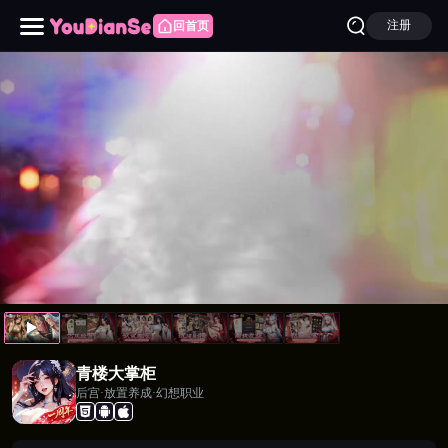
注册
回首页
青楼大掌柜
青楼大掌柜
后宫·放置养成·幻想职业