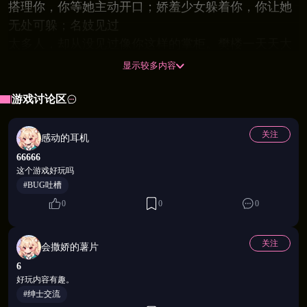
搭理你，你等她主动开口；娇羞少女躲着你，你让她
无处可躲；名妓见过
太多人，却从没见过像你这样的掌柜。樊楼一天天大
了，来的人越来越多，她们靠你越来越近——夜幕之
显示较多内容
下，有些事不用说清楚，但你们都明白。
游戏讨论区
关注
感动的耳机
66666
这个游戏好玩吗
#BUG吐槽
0
0
0
关注
会撒娇的薯片
6
好玩内容有趣。
#绅士交流