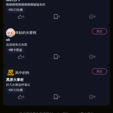
额额额额额额额额额嘘嘘发的
#BUG吐槽
0
0
0
🌺 白日是掌柜，入夜是另一回事
关注
体贴的水蜜桃
小蓉第一次对你撒娇时红了耳朵；千代在上完最后一
nb
这游戏有点东西
杯茶后没有起身；新月说了一句"今晚不想走"然后看
#晒卡图鉴
着别处——沉浸式条漫剧情，你来决定每一个夜晚的
0
0
0
走向。守住分寸，还是越过那条线，没有标准答案，
只有你的选择。
关注
风中的狗
黑屏大掌柜
好几次都这样退出
#BUG吐槽
0
0
0