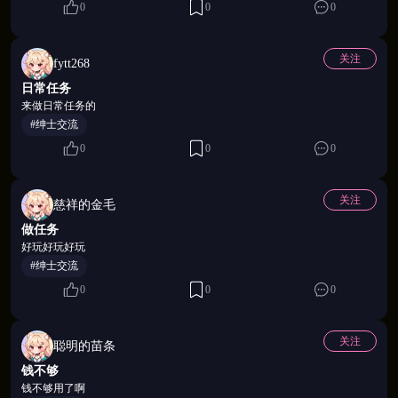
🌺 从烂摊子到江南第一楼
0
0
0
没有人是天生的掌柜。从一间漏风的客房开始，层层
关注
fytt268
扩建——酒肆、茶坊、戏台、华阁，每一笔钱花在哪
日常任务
里、名声怎么经营、人脉如何盘活，都是你的事。管
来做日常任务的
得好，夜夜爆满；管不好，姑娘们会第一个给你脸色
#绅士交流
看。支持挂机托管，离线也有收益进账。
0
0
0
关注
慈祥的金毛
做任务
好玩好玩好玩
#绅士交流
0
0
0
关注
聪明的苗条
钱不够
钱不够用了啊