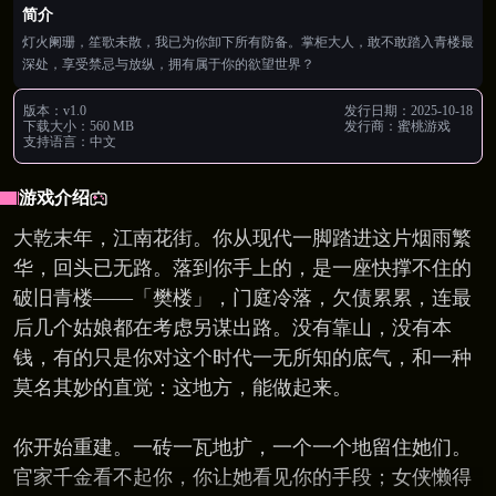
简介
灯火阑珊，笙歌未散，我已为你卸下所有防备。掌柜大人，敢不敢踏入青楼最
深处，享受禁忌与放纵，拥有属于你的欲望世界？
版本：
v1.0
发行日期：
2025-10-18
下载大小：
560 MB
发行商：
蜜桃游戏
支持语言：
中文
游戏介绍
大乾末年，江南花街。你从现代一脚踏进这片烟雨繁
华，回头已无路。落到你手上的，是一座快撑不住的
破旧青楼——「樊楼」，门庭冷落，欠债累累，连最
后几个姑娘都在考虑另谋出路。没有靠山，没有本
钱，有的只是你对这个时代一无所知的底气，和一种
莫名其妙的直觉：这地方，能做起来。
你开始重建。一砖一瓦地扩，一个一个地留住她们。
官家千金看不起你，你让她看见你的手段；女侠懒得