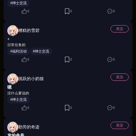
#绅士交流
🌺 她们各有来历，也各有价码
0
0
0
百余位风姿各异的佳人，没有一个是好相处的。官家
关注
糟糕的雪碧
千金有傲气，江湖女侠有脾气，名妓看透人心，素人
+
少女心思深。赠礼、谈心、日积月累地磨——好感度
日常任务的
攀升，她们才会卸下那层精心维持的体面，把只肯给
#福利活动
#绅士交流
掌柜看的那一面，缓缓交给你。专属传记、CG剧情，
0
0
0
一格一格地解锁，越深入越舍不得快进。
关注
跳跃的小奶猫
嗯
没什么要说的
#绅士交流
0
0
0
关注
勤劳的奇迹
发的色号